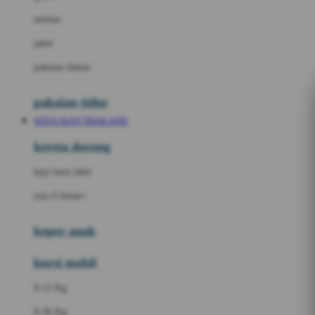
setelan
jaket
pakaian dalam
pakaian tidur
SITUS SLOT THAILAND
kereta dorong
bayi baru lahir
usia 6 bulan+
koper anak
kursi mobil
0-13 Kg
0-36 Kg