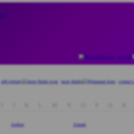
istry
LOGIN
gift registry
store finder
contact 
I
J
K
L
M
N
O
P
Q
R
Airfree
Alamii