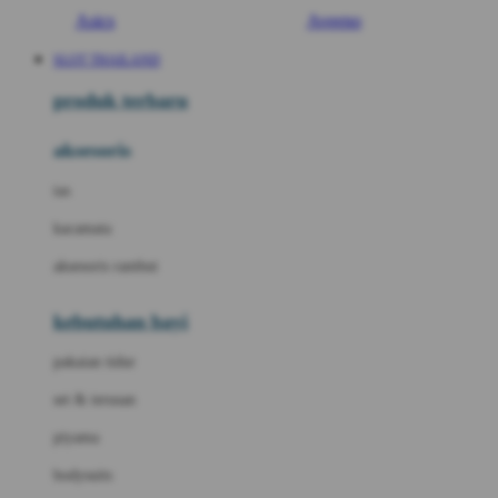
Asics
Aveeno
SLOT THAILAND
produk terbaru
aksesoris
tas
kacamata
aksesoris rambut
kebutuhan bayi
pakaian tidur
set & terusan
piyama
bodysuits