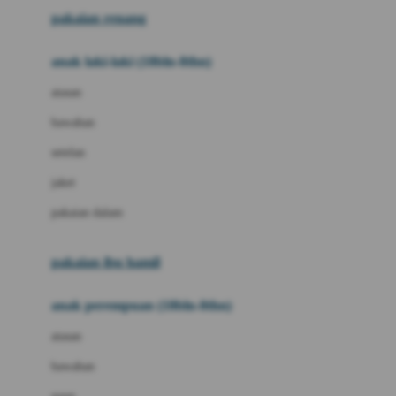
Buggygear
pakaian renang
Bumkins
anak laki-laki (18bln-8thn)
C
atasan
Cetaphil
bawahan
Chicco
setelan
Childlife
jaket
Clevamama
pakaian dalam
Cocolatte
Cottonseeds
pakaian ibu hamil
Cozy N Safe
anak perempuan (18bln-8thn)
Crane
atasan
Cybex
bawahan
D