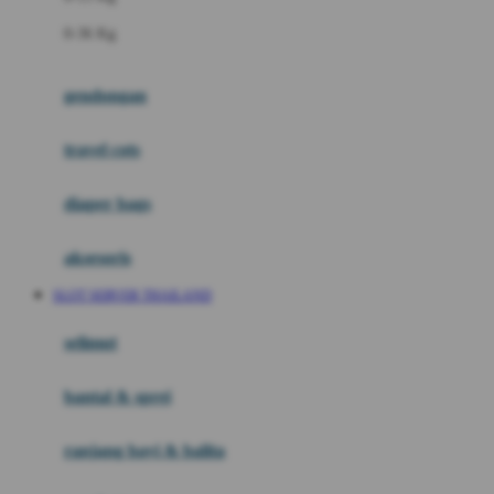
Felt So Sweet
0-36 Kg
Fisher Price
Flipper
gendongan
Friends Of Sally
travel cots
G
diaper bags
Gb
Geko
aksesoris
Graco
SLOT SERVER THAILAND
Gund
selimut
H
bantal & sprei
Habbie
Haenim
ranjang bayi & balita
Happy Horse