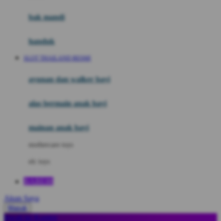
Moby
bak mandi
Momami
handuk
Mothercare
SLOT THAILAND RESMI
Mustela
ayunan dan walker bayi
My Buddy Tag
My K
alas bermain anak bayi
N
mainan anak bayi
Naif
mothercare toys
Nike
elc toys
Nordic Natural
BABE88
Nuby
Akun Saya
Nuna
Masuk
lewati ke Konten