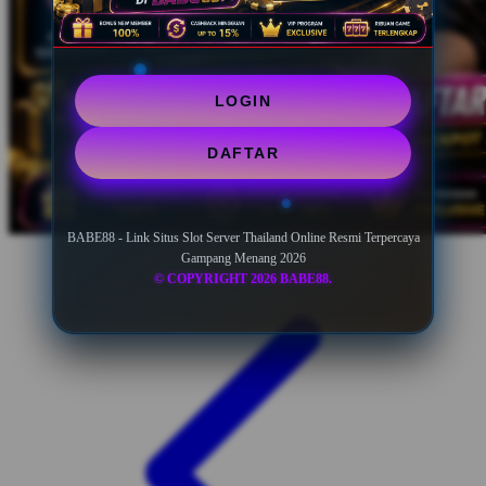
LOGIN
DAFTAR
BABE88 - Link Situs Slot Server Thailand Online Resmi Terpercaya
Gampang Menang 2026
© COPYRIGHT 2026 BABE88.