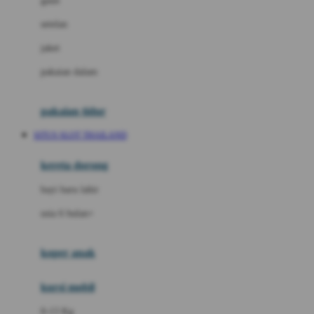
gaun
Dae Organics
setelan
Docare
jaket
Doona
pakaian dalam
Down To Earth
Drew
pakaian tidur
Dr. Brown's
SITUS SLOT THAILAND
E
kereta dorong
ELC
bayi baru lahir
Ergobaby
usia 6 bulan+
Expert Care
koper anak
Ezyroller
kursi mobil
F
0-13 Kg