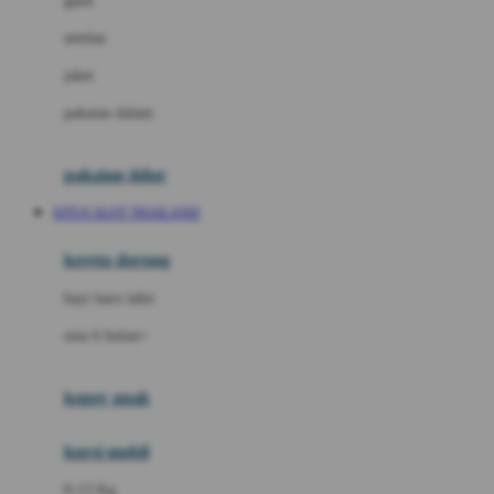
gaun
Dae Organics
setelan
Docare
jaket
Doona
pakaian dalam
Down To Earth
Drew
pakaian tidur
Dr. Brown's
SITUS SLOT THAILAND
E
kereta dorong
ELC
bayi baru lahir
Ergobaby
usia 6 bulan+
Expert Care
koper anak
Ezyroller
kursi mobil
F
0-13 Kg