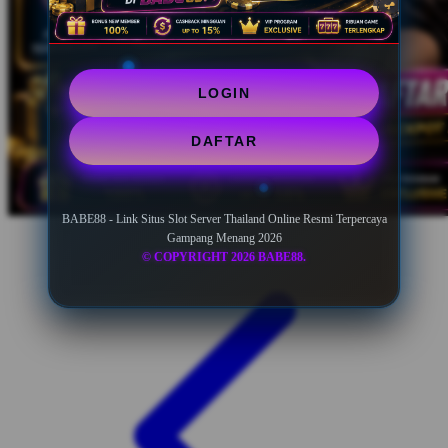
LOGIN
DAFTAR
BABE88 - Link Situs Slot Server Thailand Online Resmi Terpercaya
Gampang Menang 2026
© COPYRIGHT 2026 BABE88.