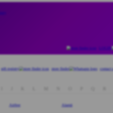
istry
LOGIN
gift registry
store finder
contact 
I
J
K
L
M
N
O
P
Q
R
Airfree
Alamii