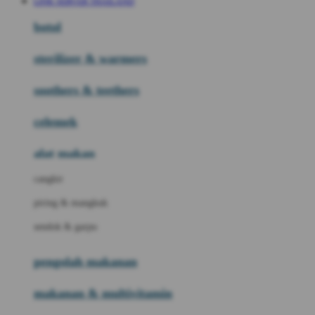
LINK SERVER THAILAND
botol
sterilizer & warmers
soothers & teethers
celemek
alat makan
cangkir
piring & mangkuk
sendok & garpu
pengolah makanan
makanan & multivitamin