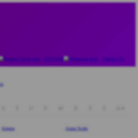
DAFTAR
Contact Us
us
S
T
U
V
W
X
Y
Z
0-9
Amara
Aqua Scale