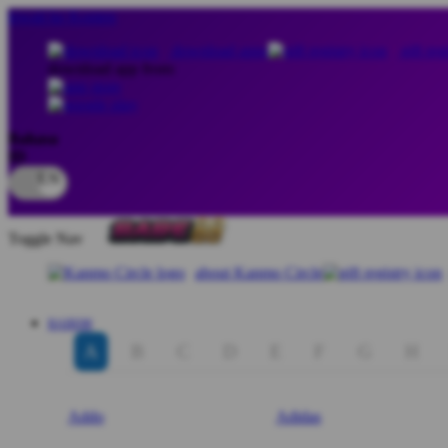
lewati ke Konten
download apps
gift reg
download app from:
Bahasa
ID
Toggle Nav
about Kanmo Circle
BABE88
A
B
C
D
E
F
G
H
Addo
Adidas