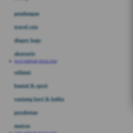
gendongan
travel cots
diaper bags
aksesoris
SLOT SERVER THAILAND
selimut
bantal & sprei
ranjang bayi & balita
perabotan
matras