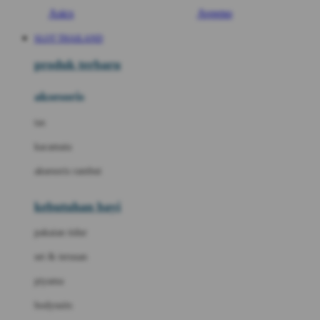
Asics
Aveeno
SLOT THAILAND
produk terbaru
aksesoris
tas
kacamata
aksesoris rambut
kebutuhan bayi
pakaian tidur
set & terusan
piyama
bodysuits