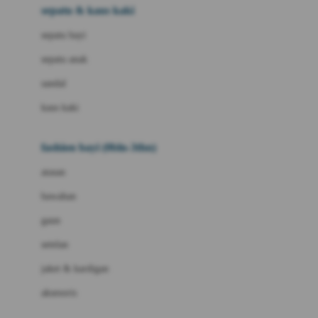
Beauty Barn
sepatu & kaus kaki
Bio Oil
sepatu bayi
Biolane
sepatu anak
Bite Fighters
sandal
Bizzi Growin
kaus kaki
Blackmores
fashion bayi (0bln-3thn)
Blooming Marvellous
atasan
Bonnels
bawahan
Bravado
gaun
Bruder
setelan
Brush Baby
jaket & kardigan
Buds Organics
aksesoris
Bugaboo