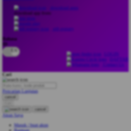
O
download apps
download app from:
Oh Ma Grain
Okiedog
gift registry
P
Bahasa
ID
Peachy
LOGIN
Phil & Ted's
DAFTAR
Contact Us
Philips Avent
Cari
Pigeon
Playgro
Pencarian Lanjutan
cancel
Poled Global
Cari
Ponycycle
cancel
Akun Saya
Puma
Masuk / buat akun
Pureats
Bantuan