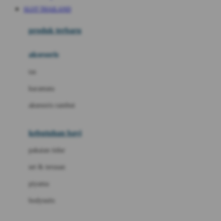
Awan
SLOT THAILAND
Azetabio
produk terbaru
B
aksesoris
Baabaasheepz
tas
Babiators
kacamata
Baby Dove
aksesoris rambut
Baby Jogger
Baby Rovega
kebutuhan bayi
Babybee
pakaian tidur
Banana Boat
set & terusan
Banz
piyama
Barbie
bodysuits
Beaba