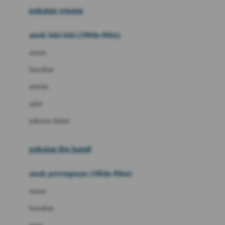
Buggygear
pakaian renang
Bumkins
anak laki-laki (18bln-8thn)
C
atasan
Cetaphil
bawahan
Chicco
setelan
Childlife
jaket
Clevamama
pakaian dalam
Cocolatte
Cottonseeds
pakaian ibu hamil
Cozy N Safe
anak perempuan (18bln-8thn)
Crane
atasan
Cybex
bawahan
D