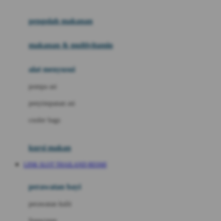
Joie
pengolah makanan
Joolz
Jujube
makanan & multivitamin
K
alat menyusui
Kiddycuts
pompa asi
Kumon
penyimpanan asi
L
cooler bags
Leapfrog
kursi makan
Leclerc
LINK SLOT THAILAND RESMI
Lee Vierra
Lillebaby
perawatan bayi
Little Bird Told Me
perawatan kulit
Little Miss Janis
Sunscreen