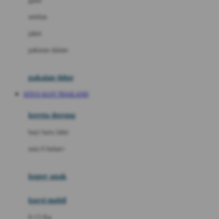
gaun
Dae Organics
setelan
Docare
jaket
Doona
pakaian dalam
Down To Earth
Drew
pakaian tidur
Dr. Brown's
SITUS SLOT THAILAND
E
kereta dorong
ELC
bayi baru lahir
Ergobaby
usia 6 bulan+
Expert Care
koper anak
Ezyroller
kursi mobil
F
0-13 Kg