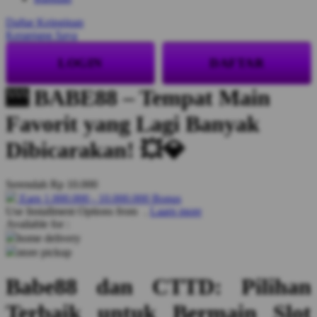
Daftar Keinginan
Q
Keranjang Saya
QV Baby
LOGIN
DAFTAR
R
🎰 BABE88 – Tempat Main
Real Shades
Favorit yang Lagi Banyak
Red Castle
Dibicarakan! 💥💎
Ribbon Madness
Serendah
Rp 10.000
S
Earn
1.000.000
-
10.000.000
Bonus
Use Installment Options from
.
Laarn more
Sebamed
Available for :
Silver Cross
home delivery
store pickup
Simply Idea
Babe88 dan CTTD: Pilihan
Skip Hop
Terbaik untuk Bermain Slot
Spectra