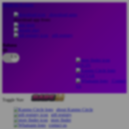
lewati ke Konten
download apps
download app from:
gift registry
Bahasa
ID
LOGIN
DAFTAR
Contact
Us
Toggle Nav
about Kanmo Circle
gift registry
store finder
contact us