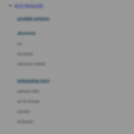
Awan
SLOT THAILAND
Azetabio
produk terbaru
B
aksesoris
Baabaasheepz
tas
Babiators
kacamata
Baby Dove
aksesoris rambut
Baby Jogger
Baby Rovega
kebutuhan bayi
Babybee
pakaian tidur
Banana Boat
set & terusan
Banz
piyama
Barbie
bodysuits
Beaba