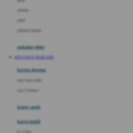
gaun
Dae Organics
setelan
Docare
jaket
Doona
pakaian dalam
Down To Earth
Drew
pakaian tidur
Dr. Brown's
SITUS SLOT THAILAND
E
kereta dorong
ELC
bayi baru lahir
Ergobaby
usia 6 bulan+
Expert Care
koper anak
Ezyroller
kursi mobil
F
0-13 Kg