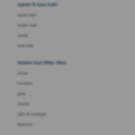
Beauty Barn
sepatu & kaus kaki
Bio Oil
sepatu bayi
Biolane
sepatu anak
Bite Fighters
sandal
Bizzi Growin
kaus kaki
Blackmores
fashion bayi (0bln-3thn)
Blooming Marvellous
atasan
Bonnels
bawahan
Bravado
gaun
Bruder
setelan
Brush Baby
jaket & kardigan
Buds Organics
aksesoris
Bugaboo