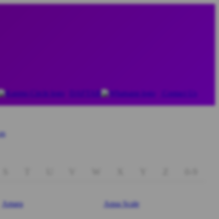
DAFTAR
Contact Us
us
S
T
U
V
W
X
Y
Z
0-9
Amara
Aqua Scale