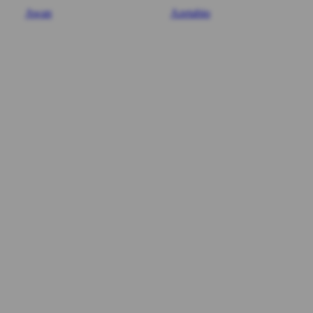
Awan
Azetabio