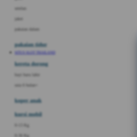
setelan
jaket
pakaian dalam
pakaian tidur
SITUS SLOT THAILAND
kereta dorong
bayi baru lahir
usia 6 bulan+
koper anak
kursi mobil
0-13 Kg
0-36 Kg