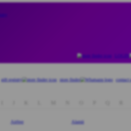
istry
LOGIN
gift registry
store finder
contact 
I
J
K
L
M
N
O
P
Q
R
Airfree
Alamii