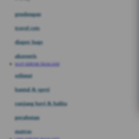
gendongan
travel cots
diaper bags
aksesoris
SLOT SERVER THAILAND
selimut
bantal & sprei
ranjang bayi & balita
perabotan
matras