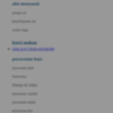
alat menyusui
pompa asi
penyimpanan asi
cooler bags
kursi makan
LINK SLOT THAILAND RESMI
perawatan bayi
perawatan kulit
Sunscreen
Shampo & Sabun
perawatan rambut
perawatan mulut
perawatan diri