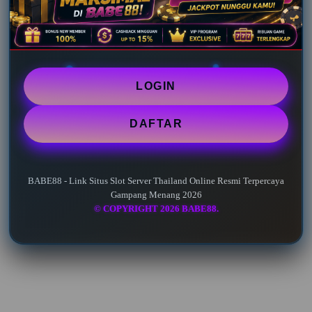
LOGIN
DAFTAR
BABE88 - Link Situs Slot Server Thailand Online Resmi Terpercaya
Gampang Menang 2026
© COPYRIGHT 2026 BABE88.