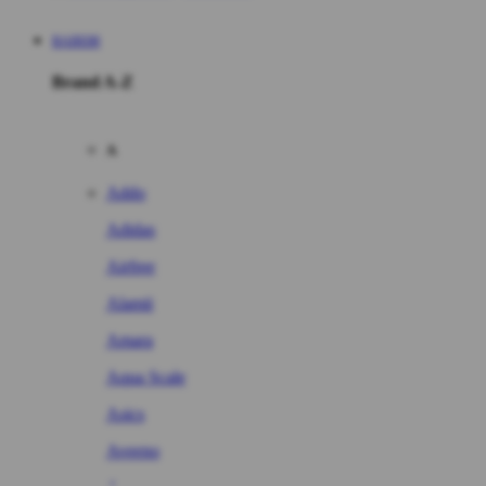
BABE88
Brand A-Z
A
Addo
Adidas
Airfree
Alamii
Amara
Aqua Scale
Asics
Aveeno