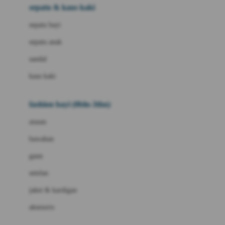
Beauty Barn
sepatu & kaus kaki
Bio Oil
sepatu bayi
Biolane
sepatu anak
Bite Fighters
sandal
Bizzi Growin
kaus kaki
Blackmores
fashion bayi (0bln-3thn)
Blooming Marvellous
atasan
Bonnels
bawahan
Bravado
gaun
Bruder
setelan
Brush Baby
jaket & kardigan
Buds Organics
aksesoris
Bugaboo