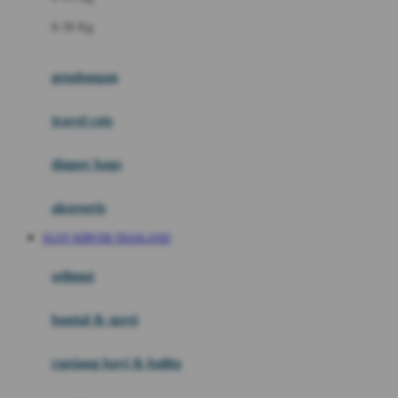
Felt So Sweet
0-36 Kg
Fisher Price
Flipper
gendongan
Friends Of Sally
travel cots
G
diaper bags
Gb
Geko
aksesoris
Graco
SLOT SERVER THAILAND
Gund
selimut
H
bantal & sprei
Habbie
Haenim
ranjang bayi & balita
Happy Horse