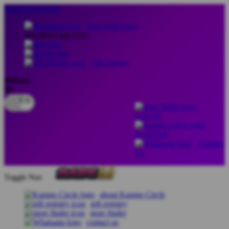
lewati ke Konten
download apps
download app from:
gift registry
Bahasa
ID
LOGIN
DAFTAR
Contact
Us
Toggle Nav
about Kanmo Circle
gift registry
store finder
contact us