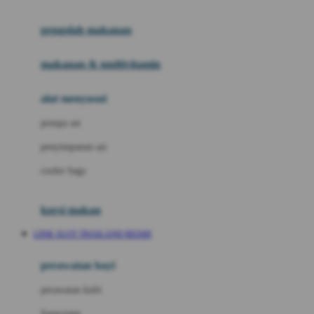
Joie
pengolah makanan
Joolz
Jujube
makanan & multivitamin
K
alat menyusui
Kiddycuts
pompa asi
Kumon
penyimpanan asi
L
cooler bags
Leapfrog
kursi makan
Leclerc
LINK SLOT THAILAND RESMI
Lee Vierra
Lillebaby
perawatan bayi
Little Bird Told Me
perawatan kulit
Little Miss Janis
Sunscreen