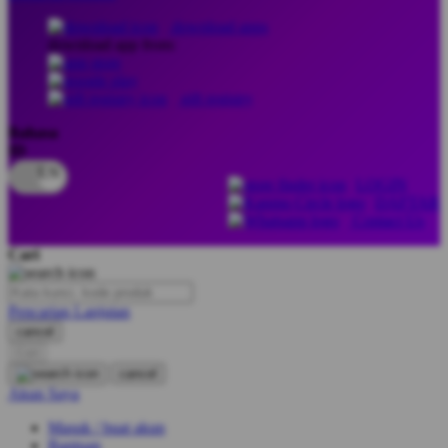
O
download apps
download app from:
Oh Ma Grain
Okiedog
gift registry
P
Bahasa
ID
Peachy
LOGIN
Phil & Ted's
DAFTAR
Contact Us
Philips Avent
Cari
Pigeon
Playgro
Pencarian Lanjutan
cancel
Poled Global
Cari
Ponycycle
cancel
Akun Saya
Puma
Masuk / buat akun
Pureats
Bantuan