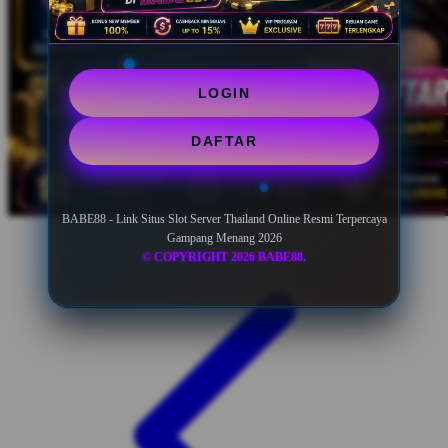
LOGIN
DAFTAR
BABE88 - Link Situs Slot Server Thailand Online Resmi Terpercaya
Gampang Menang 2026
© COPYRIGHT 2026 BABE88.