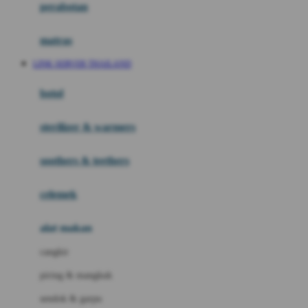
perabotan
Happy Tummy
Hauck
matras
Havaianas
LINK SERVER THAILAND
Hegen
botol
Hot Wheels
sterilizer & warmers
Hybrid
soothers & teethers
I
Inlacta DHA
celemek
Interlac
alat makan
Ivenet
cangkir
J
piring & mangkuk
Jack N Jill
sendok & garpu