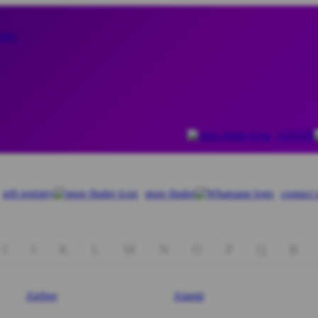
istry
LOGIN
gift registry
store finder
contact 
I
J
K
L
M
N
O
P
Q
R
Airfree
Alamii