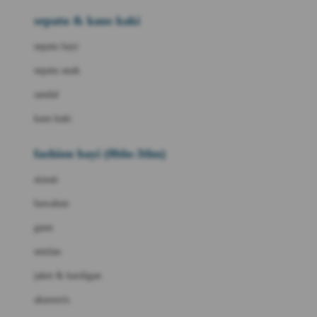
sepatu & kaus kaki
sepatu bayi
sepatu anak
sandal
kaus kaki
fashion bayi (0bln-3thn)
atasan
bawahan
gaun
setelan
jaket & kardigan
aksesoris