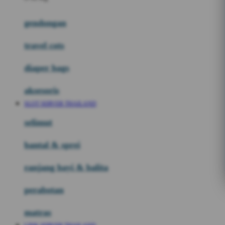
gendongan
travel cots
diaper bags
aksesoris
SLOT SERVER THAILAND
selimut
bantal & sprei
ranjang bayi & balita
perabotan
matras