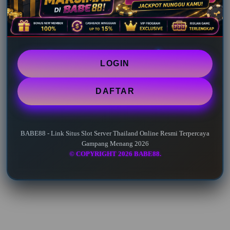
LOGIN
DAFTAR
BABE88 - Link Situs Slot Server Thailand Online Resmi Terpercaya
Gampang Menang 2026
© COPYRIGHT 2026 BABE88.