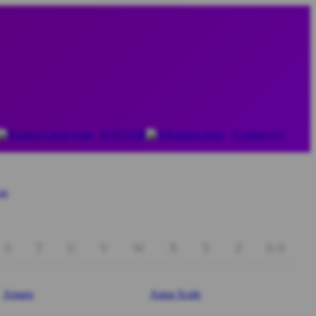
DAFTAR
Contact Us
us
S
T
U
V
W
X
Y
Z
0-9
Amara
Aqua Scale