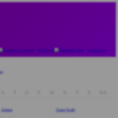
DAFTAR
Contact Us
us
S
T
U
V
W
X
Y
Z
0-9
Amara
Aqua Scale