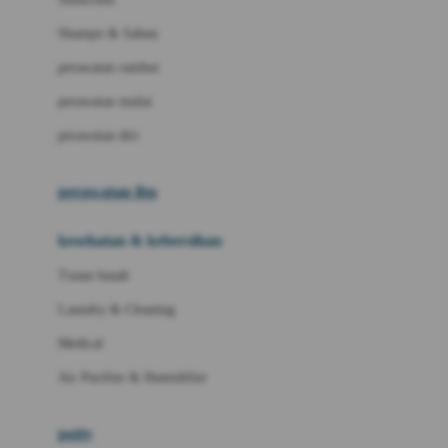
London Taxi
Shampo & Sabun
Love To Dream
perawatan rambut
perawatan mulut
M
perawatan diri
Magformers
Mama's Choice
perawatan ibu
Mamas&Papas
kesehatan & kebersihan
Mamaway
Tissue basah
Maxi Cosi
Laundry & Cleaning
Megabloks
Medical
Micro
Air Purifier & Humidifier
MiDeer
Mimi & Lula
potty
Mini Monkey