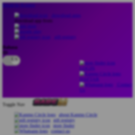
lewati ke Konten
download apps
download app from:
gift registry
Bahasa
ID
LOGIN
DAFTAR
Contact
Us
Toggle Nav
about Kanmo Circle
gift registry
store finder
contact us