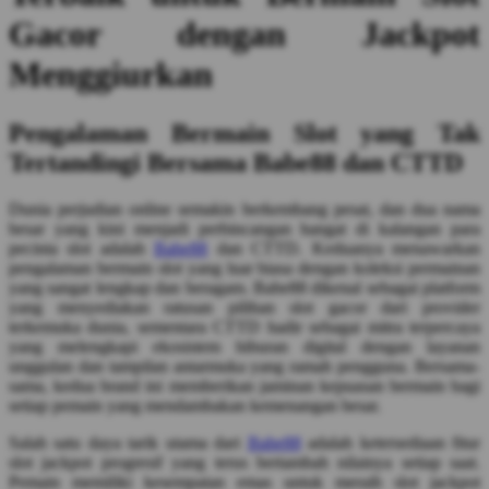
Squishmallows
Gacor dengan Jackpot
Starbooks
Menggiurkan
Stick-O
Pengalaman Bermain Slot yang Tak
Stokke
Tertandingi Bersama Babe88 dan CTTD
Sudocrem
Dunia perjudian online semakin berkembang pesat, dan dua nama
Sumimo
besar yang kini menjadi perbincangan hangat di kalangan para
Sunnylife
pecinta slot adalah
Babe88
dan CTTD. Keduanya menawarkan
pengalaman bermain slot yang luar biasa dengan koleksi permainan
Sun-Staches
yang sangat lengkap dan beragam. Babe88 dikenal sebagai platform
yang menyediakan ratusan pilihan slot gacor dari provider
Swimava
terkemuka dunia, sementara CTTD hadir sebagai mitra terpercaya
yang melengkapi ekosistem hiburan digital dengan layanan
unggulan dan tampilan antarmuka yang ramah pengguna. Bersama-
T
sama, kedua brand ini memberikan jaminan kepuasan bermain bagi
setiap pemain yang mendambakan kemenangan besar.
Tommee Tippee
Salah satu daya tarik utama dari
Babe88
adalah ketersediaan fitur
Trunki
slot jackpot progresif yang terus bertambah nilainya setiap saat.
Pemain memiliki kesempatan emas untuk meraih slot jackpot
Tutti Bambini