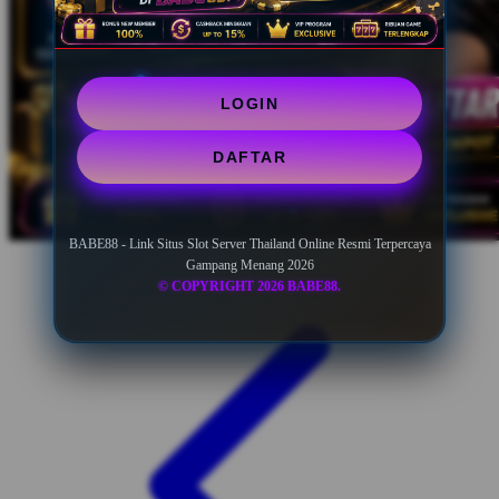
LOGIN
DAFTAR
BABE88 - Link Situs Slot Server Thailand Online Resmi Terpercaya
Gampang Menang 2026
© COPYRIGHT 2026 BABE88.