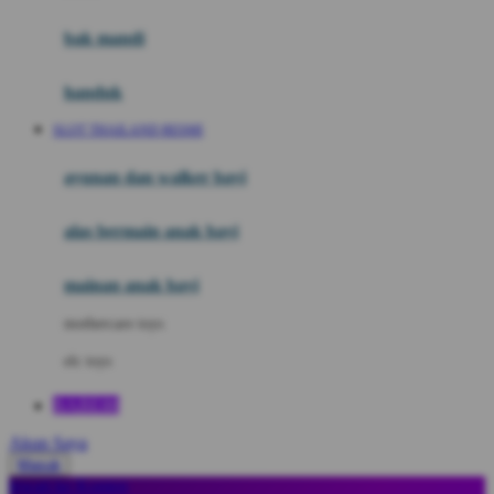
Moby
bak mandi
Momami
handuk
Mothercare
SLOT THAILAND RESMI
Mustela
ayunan dan walker bayi
My Buddy Tag
My K
alas bermain anak bayi
N
mainan anak bayi
Naif
mothercare toys
Nike
elc toys
Nordic Natural
BABE88
Nuby
Akun Saya
Nuna
Masuk
lewati ke Konten