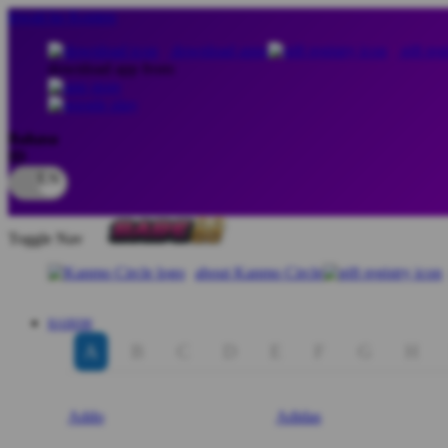
lewati ke Konten
download apps
gift reg
download app from:
Bahasa
ID
Toggle Nav
about Kanmo Circle
BABE88
A
B
C
D
E
F
G
H
Addo
Adidas