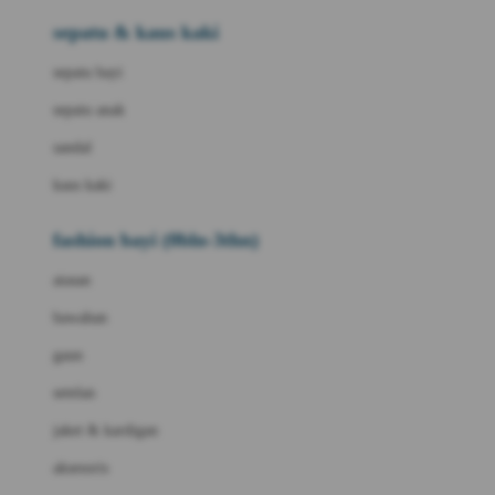
sepatu & kaus kaki
sepatu bayi
sepatu anak
sandal
kaus kaki
fashion bayi (0bln-3thn)
atasan
bawahan
gaun
setelan
jaket & kardigan
aksesoris