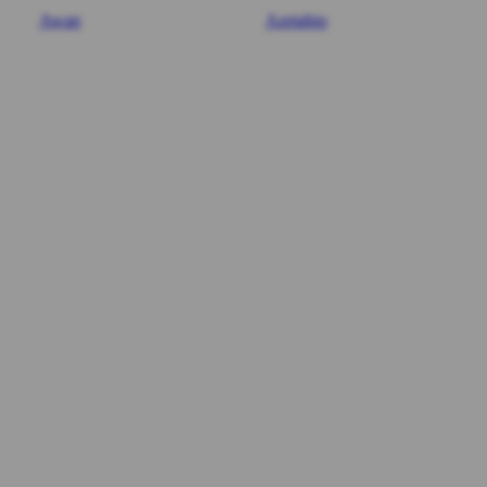
Awan
Azetabio