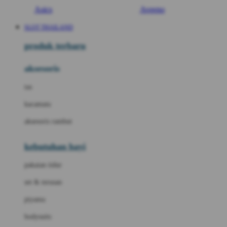
Asics
Aveeno
SLOT THAILAND
produk terbaru
aksesoris
tas
kacamata
aksesoris rambut
kebutuhan bayi
pakaian tidur
set & terusan
piyama
bodysuits