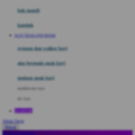
Moby
bak mandi
Momami
handuk
Mothercare
SLOT THAILAND RESMI
Mustela
ayunan dan walker bayi
My Buddy Tag
My K
alas bermain anak bayi
N
mainan anak bayi
Naif
mothercare toys
Nike
elc toys
Nordic Natural
BABE88
Nuby
Akun Saya
Nuna
Masuk
lewati ke Konten