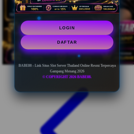
LOGIN
DAFTAR
BABE88 - Link Situs Slot Server Thailand Online Resmi Terpercaya
Gampang Menang 2026
© COPYRIGHT 2026 BABE88.