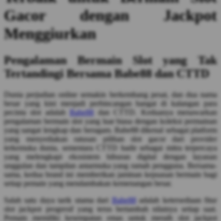
Squishmallows
Gacor dengan Jackpot
Starbooks
Menggiurkan
Stick-O
Pengalaman Bermain Slot yang Tak
Stokke
Tertandingi Bersama Babe88 dan CTTD
Sudocrem
Dunia perjudian online semakin berkembang pesat, dan dua nama
Sumimo
besar yang kini menjadi perbincangan hangat di kalangan para
Sunnylife
pecinta slot adalah
Babe88
dan CTTD. Keduanya menawarkan
pengalaman bermain slot yang luar biasa dengan koleksi permainan
Sun-Staches
yang sangat lengkap dan beragam. Babe88 dikenal sebagai platform
yang menyediakan ratusan pilihan slot gacor dari provider
Swimava
terkemuka dunia, sementara CTTD hadir sebagai mitra terpercaya
yang melengkapi ekosistem hiburan digital dengan layanan
unggulan dan tampilan antarmuka yang ramah pengguna. Bersama-
T
sama, kedua brand ini memberikan jaminan kepuasan bermain bagi
setiap pemain yang mendambakan kemenangan besar.
Tommee Tippee
Salah satu daya tarik utama dari
Babe88
adalah ketersediaan fitur
Trunki
slot jackpot progresif yang terus bertambah nilainya setiap saat.
Pemain memiliki kesempatan emas untuk meraih slot jackpot
Tutti Bambini