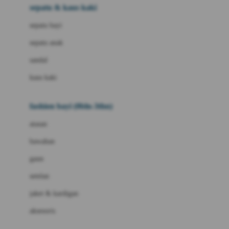
Beauty Barn
sepatu & kaus kaki
Bio Oil
sepatu bayi
Biolane
sepatu anak
Bite Fighters
sandal
Bizzi Growin
kaus kaki
Blackmores
fashion bayi (0bln-3thn)
Blooming Marvellous
atasan
Bonnels
bawahan
Bravado
gaun
Bruder
setelan
Brush Baby
jaket & kardigan
Buds Organics
aksesoris
Bugaboo