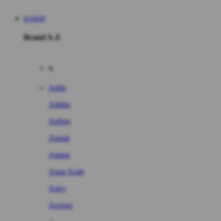
BABE88
Brand A-Z
A
Addo
Adidas
Airfree
Alamii
Amara
Aqua Scale
Asics
Aveeno