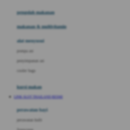
Joie
pengolah makanan
Joolz
Jujube
makanan & multivitamin
K
alat menyusui
Kiddycuts
pompa asi
Kumon
penyimpanan asi
L
cooler bags
Leapfrog
kursi makan
Leclerc
LINK SLOT THAILAND RESMI
Lee Vierra
Lillebaby
perawatan bayi
Little Bird Told Me
perawatan kulit
Little Miss Janis
Sunscreen