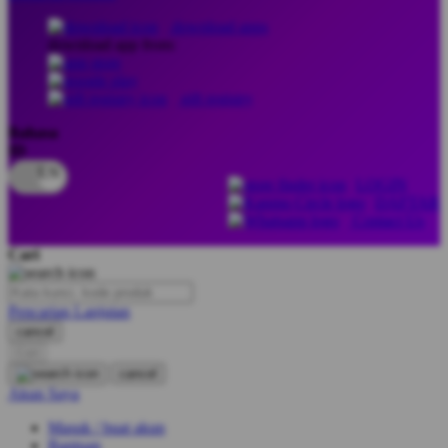
O
download apps
download app from:
Oh Ma Grain
Okiedog
gift registry
P
Bahasa
ID
Peachy
LOGIN
Phil & Ted's
DAFTAR
Contact Us
Philips Avent
Cari
Pigeon
Playgro
Pencarian Lanjutan
cancel
Poled Global
Cari
Ponycycle
cancel
Akun Saya
Puma
Masuk / buat akun
Pureats
Bantuan