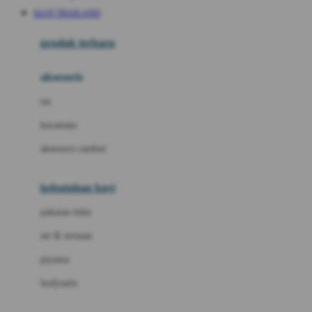
Awan
SLOT THAILAND
Azetabio
produk terbaru
B
aksesoris
Baabaasheepz
tas
Babiators
kacamata
Baby Dove
aksesoris rambut
Baby Jogger
Baby Rovega
kebutuhan bayi
Babybee
pakaian tidur
Banana Boat
set & terusan
Banz
piyama
Barbie
bodysuits
Beaba