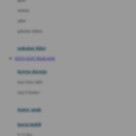
gaun
Dae Organics
setelan
Docare
jaket
Doona
pakaian dalam
Down To Earth
Drew
pakaian tidur
Dr. Brown's
SITUS SLOT THAILAND
E
kereta dorong
ELC
bayi baru lahir
Ergobaby
usia 6 bulan+
Expert Care
koper anak
Ezyroller
kursi mobil
F
0-13 Kg