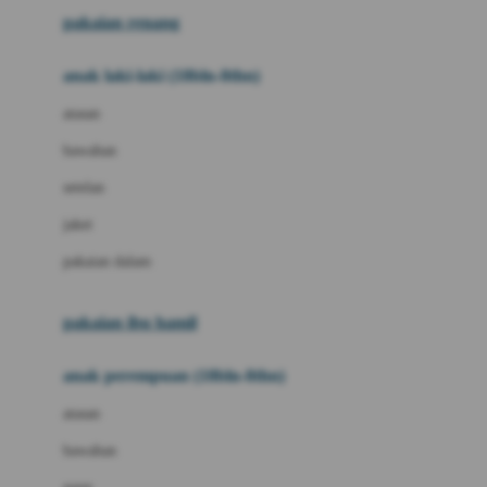
Buggygear
pakaian renang
Bumkins
anak laki-laki (18bln-8thn)
C
atasan
Cetaphil
bawahan
Chicco
setelan
Childlife
jaket
Clevamama
pakaian dalam
Cocolatte
Cottonseeds
pakaian ibu hamil
Cozy N Safe
anak perempuan (18bln-8thn)
Crane
atasan
Cybex
bawahan
D