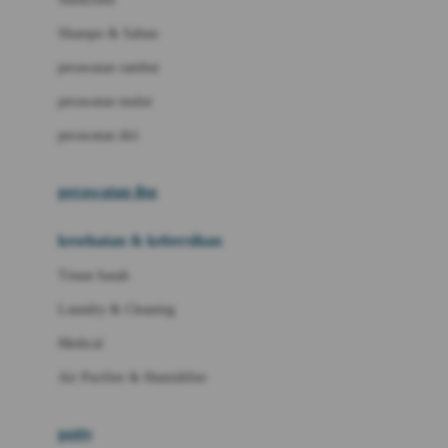
London Taxi
Shampo & Sabun
Love To Dream
perawatan rambut
perawatan mulut
M
perawatan diri
Magformers
Mama's Choice
perawatan ibu
Mamas&Papas
kesehatan & kebersihan
Mamaway
Tissue basah
Maxi Cosi
Laundry & Cleaning
Megabloks
Medical
Micro
Air Purifier & Humidifier
MiDeer
Mimi & Lula
potty
Mini Monkey