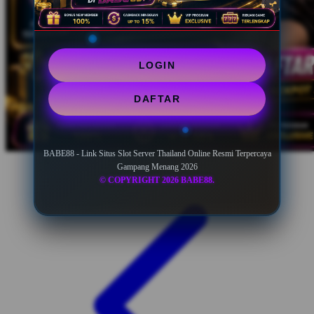
LOGIN
DAFTAR
BABE88 - Link Situs Slot Server Thailand Online Resmi Terpercaya
Gampang Menang 2026
© COPYRIGHT 2026 BABE88.