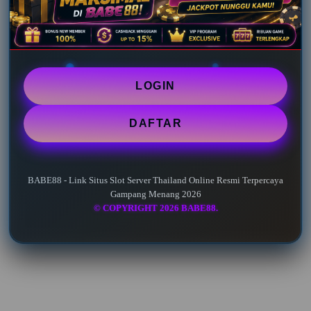
LOGIN
DAFTAR
BABE88 - Link Situs Slot Server Thailand Online Resmi Terpercaya
Gampang Menang 2026
© COPYRIGHT 2026 BABE88.