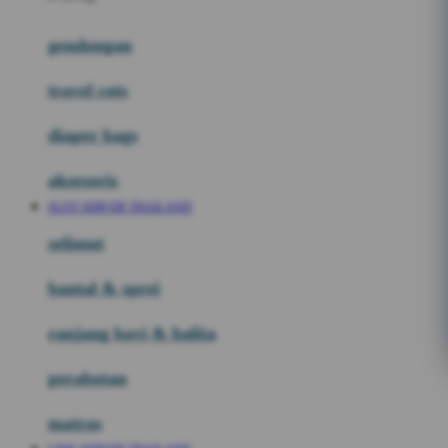
gendongan
travel cots
diaper bags
aksesoris
SLOT SERVER THAILAND
selimut
bantal & sprei
ranjang bayi & balita
perabotan
matras