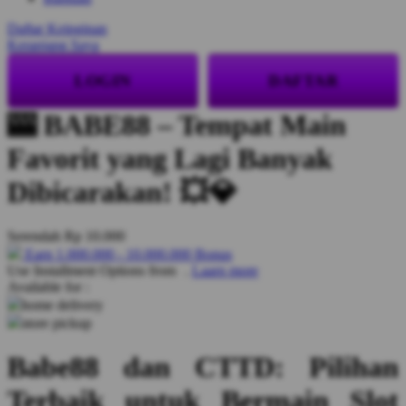
Daftar Keinginan
Q
Keranjang Saya
QV Baby
LOGIN
DAFTAR
R
🎰 BABE88 – Tempat Main
Real Shades
Favorit yang Lagi Banyak
Red Castle
Dibicarakan! 💥💎
Ribbon Madness
Serendah
Rp 10.000
S
Earn
1.000.000
-
10.000.000
Bonus
Use Installment Options from
.
Laarn more
Sebamed
Available for :
Silver Cross
home delivery
store pickup
Simply Idea
Babe88 dan CTTD: Pilihan
Skip Hop
Terbaik untuk Bermain Slot
Spectra