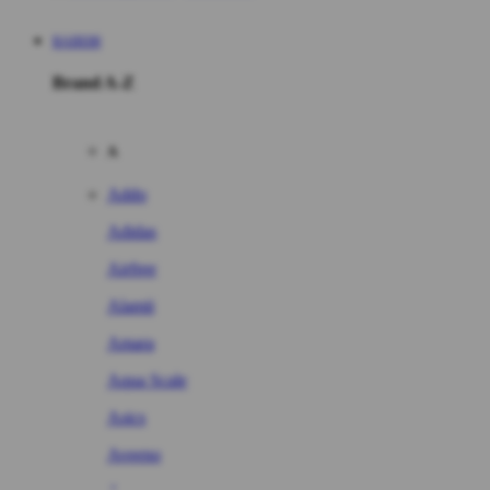
BABE88
Brand A-Z
A
Addo
Adidas
Airfree
Alamii
Amara
Aqua Scale
Asics
Aveeno