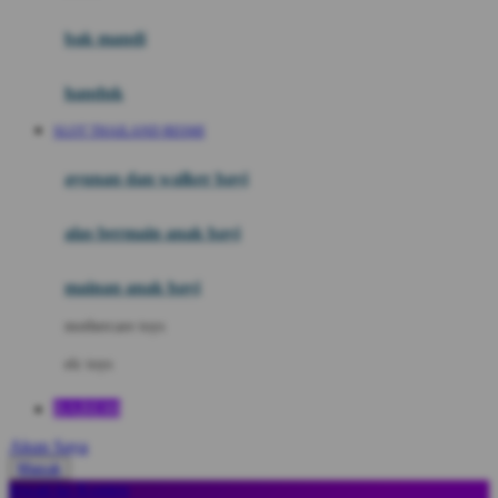
Moby
bak mandi
Momami
handuk
Mothercare
SLOT THAILAND RESMI
Mustela
ayunan dan walker bayi
My Buddy Tag
My K
alas bermain anak bayi
N
mainan anak bayi
Naif
mothercare toys
Nike
elc toys
Nordic Natural
BABE88
Nuby
Akun Saya
Nuna
Masuk
lewati ke Konten