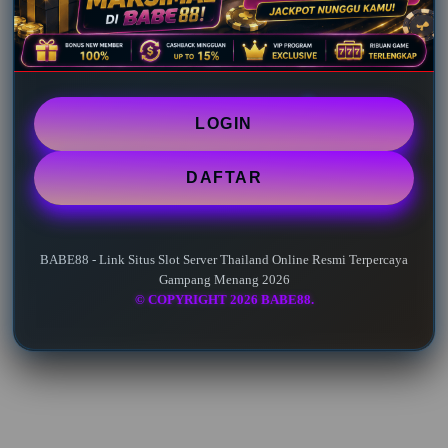
LOGIN
DAFTAR
BABE88 - Link Situs Slot Server Thailand Online Resmi Terpercaya
Gampang Menang 2026
© COPYRIGHT 2026 BABE88.