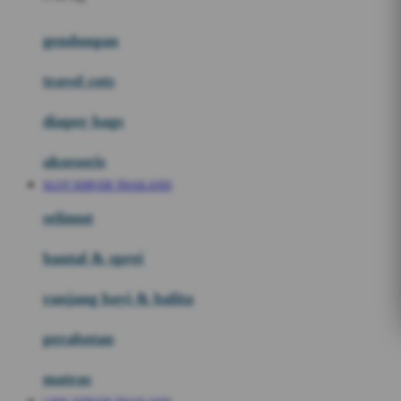
gendongan
travel cots
diaper bags
aksesoris
SLOT SERVER THAILAND
selimut
bantal & sprei
ranjang bayi & balita
perabotan
matras