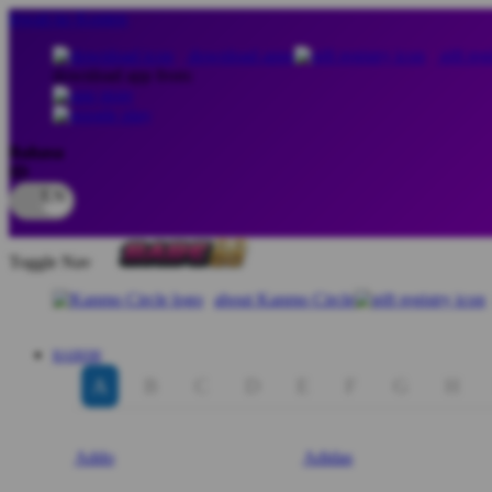
lewati ke Konten
download apps
gift reg
download app from:
Bahasa
ID
Toggle Nav
about Kanmo Circle
BABE88
A
B
C
D
E
F
G
H
Addo
Adidas