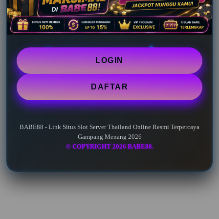
LOGIN
DAFTAR
BABE88 - Link Situs Slot Server Thailand Online Resmi Terpercaya
Gampang Menang 2026
© COPYRIGHT 2026 BABE88.