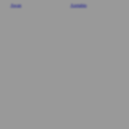
Awan
Azetabio