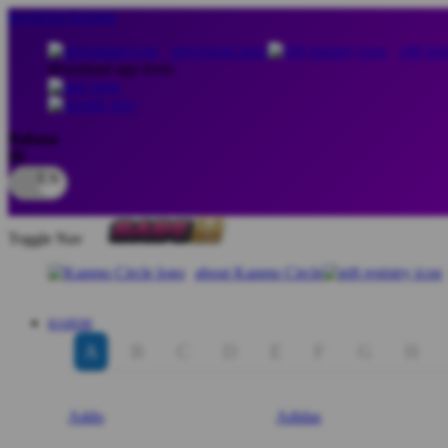
lewati ke Konten
download apps
gift reg
download app from:
Bahasa
ID
Toggle Nav
about Kanmo Circle
BABE88
A
B
C
D
E
F
G
H
Addo
Adidas