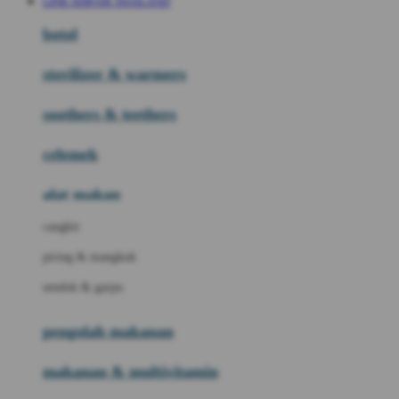
LINK SERVER THAILAND
botol
sterilizer & warmers
soothers & teethers
celemek
alat makan
cangkir
piring & mangkuk
sendok & garpu
pengolah makanan
makanan & multivitamin