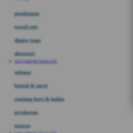
gendongan
travel cots
diaper bags
aksesoris
SLOT SERVER THAILAND
selimut
bantal & sprei
ranjang bayi & balita
perabotan
matras