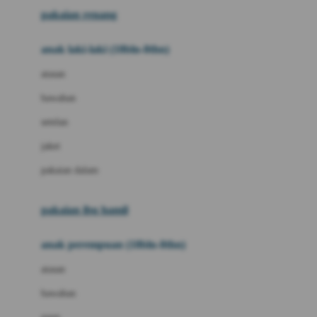
Buggygear
pakaian renang
Bumkins
anak laki-laki (18bln-8thn)
C
atasan
Cetaphil
bawahan
Chicco
setelan
Childlife
jaket
Clevamama
pakaian dalam
Cocolatte
Cottonseeds
pakaian ibu hamil
Cozy N Safe
anak perempuan (18bln-8thn)
Crane
atasan
Cybex
bawahan
D