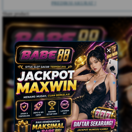
PREDIKSI AKURAT !
Xootz
Share product:
Y
Yamatoya
Z
Zaxy
Zoggs
0-9
4Moms
59S