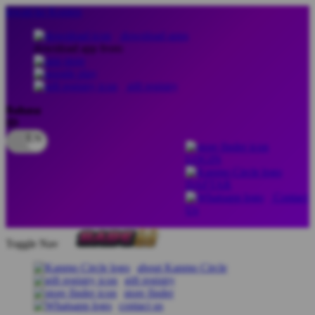
lewati ke Konten
download apps
download app from:
gift registry
Bahasa
ID
LOGIN
DAFTAR
Contact
Us
Toggle Nav
about Kanmo Circle
gift registry
store finder
contact us