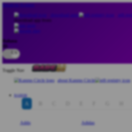
lewati ke Konten
download apps
gift reg
download app from:
Bahasa
ID
Toggle Nav
about Kanmo Circle
BABE88
A
B
C
D
E
F
G
H
Addo
Adidas