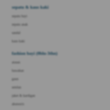
sepatu & kaus kaki
sepatu bayi
sepatu anak
sandal
kaus kaki
fashion bayi (0bln-3thn)
atasan
bawahan
gaun
setelan
jaket & kardigan
aksesoris