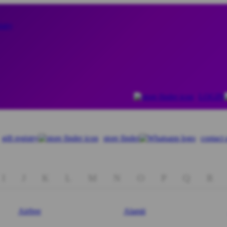
istry
LOGIN
gift registry
store finder
contact 
I
J
K
L
M
N
O
P
Q
R
Airfree
Alamii