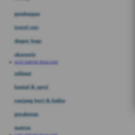
gendongan
travel cots
diaper bags
aksesoris
SLOT SERVER THAILAND
selimut
bantal & sprei
ranjang bayi & balita
perabotan
matras